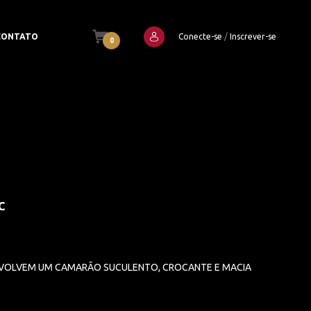
926691749
CONTATO
Conecte-se
/
Inscrever-se
0
C
VOLVEM UM CAMARÃO SUCULENTO, CROCANTE E MACIA