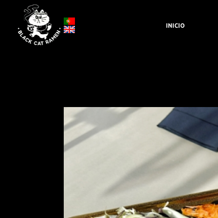
Edifício Moagem, Largo do Comendador Arma
INICIO